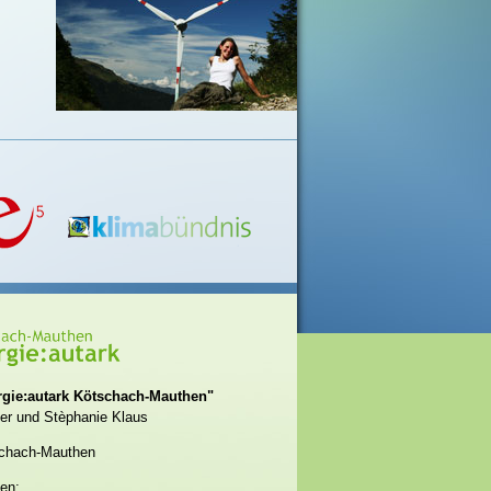
rgie:autark Kötschach-Mauthen"
er und Stèphanie Klaus
chach-Mauthen
en: