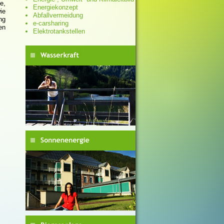
e,
Energiekonzept
ie
Abfallvermeidung
ng
e-carsharing
en
Elektrotankstellen