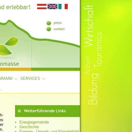
GRAMM
SERVICES
.
h-
es
Energiegemeinde
er
Geschichte
s,
Energie-, Umwelt- und Klimaleitbild