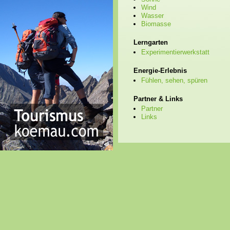
Wind
Wasser
Biomasse
Lerngarten
Experimentierwerkstatt
Energie-Erlebnis
Fühlen, sehen, spüren
Partner & Links
Partner
Links